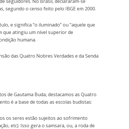
de seguidores. No Brasil, declararam-se
as, segundo o censo feito pelo IBGE em 2000.
lo, e significa “o iluminado” ou “aquele que
m que atingiu um nível superior de
condição humana.
nsão das Quatro Nobres Verdades e da Senda
ntos de Gautama Buda, destacamos as Quatro
nto é a base de todas as escolas budistas:
dos os seres estão sujeitos ao sofrimento
ação, etc). Isso gera o samsara, ou, a roda de