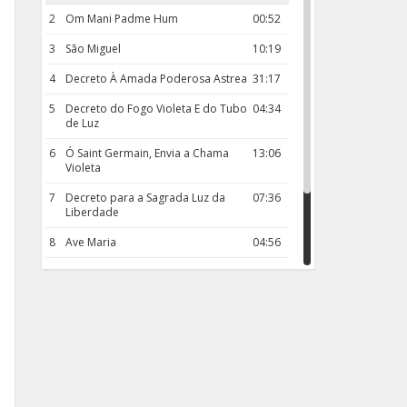
2
Om Mani Padme Hum
00:52
3
São Miguel
10:19
4
Decreto À Amada Poderosa Astrea
31:17
5
Decreto do Fogo Violeta E do Tubo
04:34
de Luz
6
Ó Saint Germain, Envia a Chama
13:06
Violeta
7
Decreto para a Sagrada Luz da
07:36
Liberdade
8
Ave Maria
04:56
9
Rosário da Criança
18:00
10
Decreto 50.03 – Diante da Vossa
04:43
Chama Agora Vimos
11
Decreto 55.01 – Os Tesouros da Luz
05:32