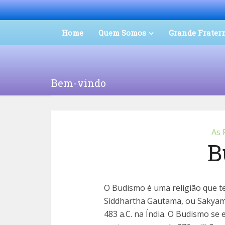
Home
Quem Somos
Grande Frater
Bem-vindo
As 
B
O Budismo é uma religião que 
Siddhartha Gautama, ou Sakyam
483 a.C. na Índia. O Budismo s