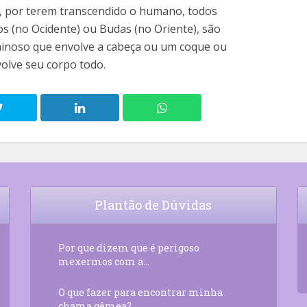
o, por terem transcendido o humano, todos
s (no Ocidente) ou Budas (no Oriente), são
inoso que envolve a cabeça ou um coque ou
olve seu corpo todo.
Plantão de Dúvidas
Por que dizem que é perigoso
mexermos com a...
O que fazer para encontrar minha
chama gêmea?