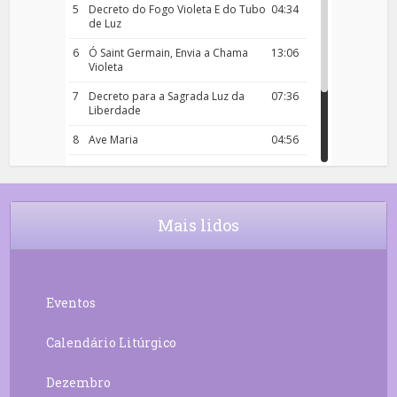
5
Decreto do Fogo Violeta E do Tubo
04:34
de Luz
6
Ó Saint Germain, Envia a Chama
13:06
Violeta
7
Decreto para a Sagrada Luz da
07:36
Liberdade
8
Ave Maria
04:56
9
Rosário da Criança
18:00
10
Decreto 50.03 – Diante da Vossa
04:43
Chama Agora Vimos
Mais lidos
11
Decreto 55.01 – Os Tesouros da Luz
05:32
Eventos
Calendário Litúrgico
Dezembro