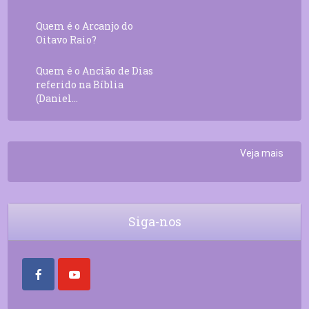
Quem é o Arcanjo do
Oitavo Raio?
Quem é o Ancião de Dias
referido na Bíblia
(Daniel...
Veja mais
Siga-nos