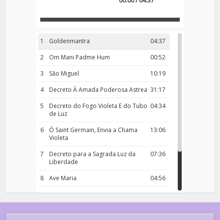
00:00 / 04:37
1
Goldenmantra
04:37
2
Om Mani Padme Hum
00:52
3
São Miguel
10:19
4
Decreto À Amada Poderosa Astrea
31:17
5
Decreto do Fogo Violeta E do Tubo
04:34
de Luz
6
Ó Saint Germain, Envia a Chama
13:06
Violeta
7
Decreto para a Sagrada Luz da
07:36
Liberdade
8
Ave Maria
04:56
9
Rosário da Criança
18:00
10
Decreto 50.03 – Diante da Vossa
04:43
Chama Agora Vimos