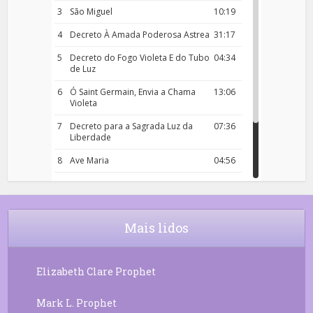
3
São Miguel
10:19
4
Decreto À Amada Poderosa Astrea
31:17
5
Decreto do Fogo Violeta E do Tubo
04:34
de Luz
6
Ó Saint Germain, Envia a Chama
13:06
Violeta
7
Decreto para a Sagrada Luz da
07:36
Liberdade
8
Ave Maria
04:56
9
Rosário da Criança
18:00
10
Decreto 50.03 – Diante da Vossa
04:43
Chama Agora Vimos
Mais lidos
11
Decreto 55.01 – Os Tesouros da Luz
05:32
Elizabeth Clare Prophet
Mark L. Prophet