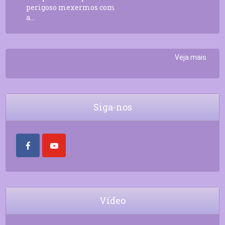
perigoso mexermos com
a...
Veja mais
Siga-nos
Vídeo