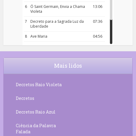
6
Ó Saint Germain, Envia a Chama
13:06
Violeta
7
Decreto para a Sagrada Luz da
07:36
Liberdade
8
Ave Maria
04:56
9
Rosário da Criança
18:00
10
Decreto 50.03 – Diante da Vossa
04:43
Chama Agora Vimos
Mais lidos
11
Decreto 55.01 – Os Tesouros da Luz
05:32
Decretos Raio Violeta
Decretos
Decretos Raio Azul
Ciência da Palavra
Falada