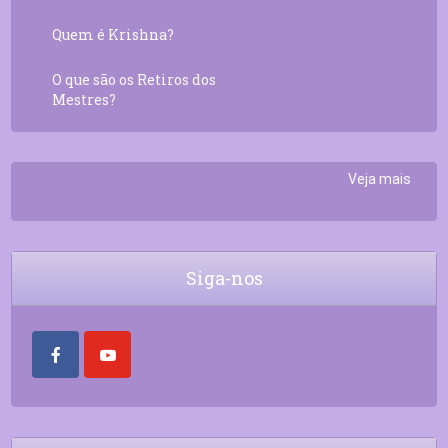
Quem é Krishna?
O que são os Retiros dos
Mestres?
Veja mais
Siga-nos