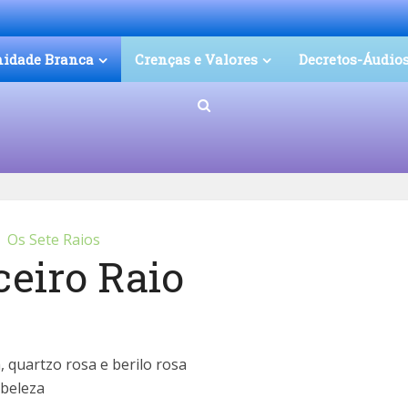
nidade Branca
Crenças e Valores
Decretos-Áudio
Os Sete Raios
ceiro Raio
 quartzo rosa e berilo rosa
 beleza