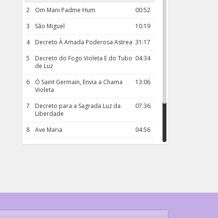
2
Om Mani Padme Hum
00:52
3
São Miguel
10:19
4
Decreto À Amada Poderosa Astrea
31:17
5
Decreto do Fogo Violeta E do Tubo
04:34
de Luz
6
Ó Saint Germain, Envia a Chama
13:06
Violeta
7
Decreto para a Sagrada Luz da
07:36
Liberdade
8
Ave Maria
04:56
9
Rosário da Criança
18:00
10
Decreto 50.03 – Diante da Vossa
04:43
Chama Agora Vimos
11
Decreto 55.01 – Os Tesouros da Luz
05:32