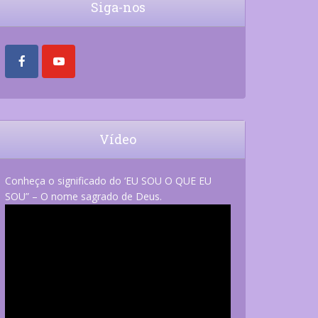
Siga-nos
Vídeo
Conheça o significado do ‘EU SOU O QUE EU
SOU” – O nome sagrado de Deus.