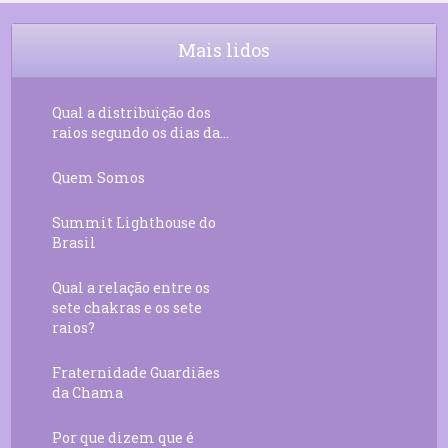
10
Decreto 50.03 – Diante da Vossa
04:43
Chama Agora Vimos
Mais lidos
11
Decreto 55.01 – Os Tesouros da Luz
05:32
Qual a distribuição dos
raios segundo os dias da...
Quem Somos
Summit Lighthouse do
Brasil
Qual a relação entre os
sete chakras e os sete
raios?
Fraternidade Guardiães
da Chama
Por que dizem que é