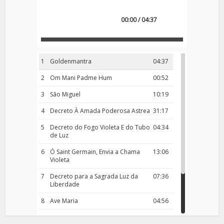
00:00 / 04:37
1
Goldenmantra
04:37
2
Om Mani Padme Hum
00:52
3
São Miguel
10:19
4
Decreto À Amada Poderosa Astrea
31:17
5
Decreto do Fogo Violeta E do Tubo
04:34
de Luz
6
Ó Saint Germain, Envia a Chama
13:06
Violeta
7
Decreto para a Sagrada Luz da
07:36
Liberdade
8
Ave Maria
04:56
9
Rosário da Criança
18:00