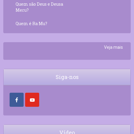
Quem são Deus e Deusa
Meru?
Quem é Ra Mu?
Veja mais
Siga-nos
Vídeo