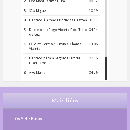
2
Om Mani Padme Hum
00:52
3
São Miguel
10:19
4
Decreto À Amada Poderosa Astrea
31:17
5
Decreto do Fogo Violeta E do Tubo
04:34
de Luz
6
Ó Saint Germain, Envia a Chama
13:06
Violeta
7
Decreto para a Sagrada Luz da
07:36
Liberdade
8
Ave Maria
04:56
9
Rosário da Criança
18:00
10
Decreto 50.03 – Diante da Vossa
04:43
Chama Agora Vimos
Mais lidos
11
Decreto 55.01 – Os Tesouros da Luz
05:32
Os Sete Raios