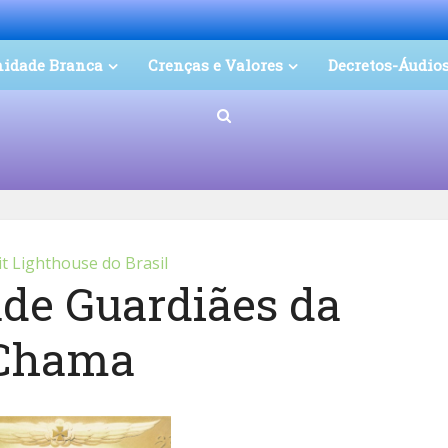
nidade Branca
Crenças e Valores
Decretos-Áudio
 Lighthouse do Brasil
ade Guardiães da
Chama