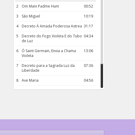
2
Om Mani Padme Hum
00:52
3
São Miguel
10:19
4
Decreto À Amada Poderosa Astrea
31:17
5
Decreto do Fogo Violeta E do Tubo
04:34
de Luz
6
Ó Saint Germain, Envia a Chama
13:06
Violeta
7
Decreto para a Sagrada Luz da
07:36
Liberdade
8
Ave Maria
04:56
9
Rosário da Criança
18:00
10
Decreto 50.03 – Diante da Vossa
04:43
Chama Agora Vimos
11
Decreto 55.01 – Os Tesouros da Luz
05:32