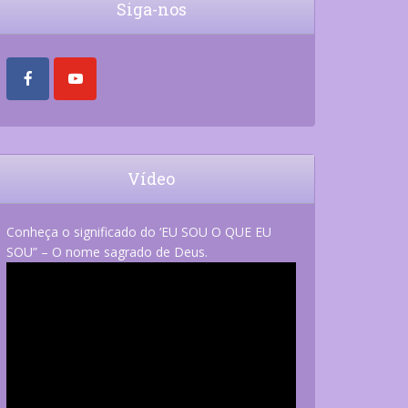
Siga-nos
Vídeo
Conheça o significado do ‘EU SOU O QUE EU
SOU” – O nome sagrado de Deus.