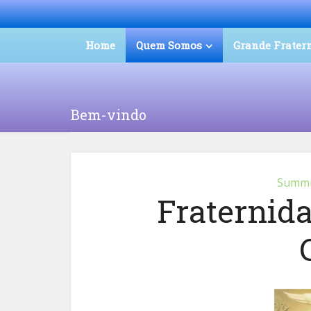
Home
Quem Somos
Grande Frater
Bem-vindo
Summit
Fraternid