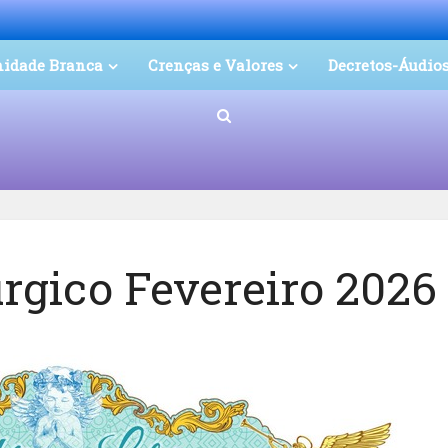
nidade Branca
Crenças e Valores
Decretos-Áudio
úrgico Fevereiro 2026