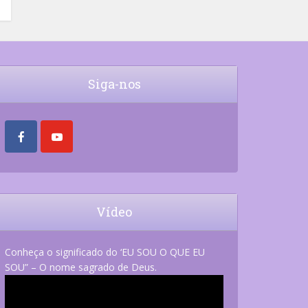
Siga-nos
Vídeo
Conheça o significado do ‘EU SOU O QUE EU
SOU” – O nome sagrado de Deus.