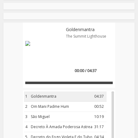
Goldenmantra
The Summit Lighthouse
00:00 / 04:37
1
Goldenmantra
04:37
2
Om Mani Padme Hum
00:52
3
São Miguel
10:19
4
Decreto À Amada Poderosa Astrea
31:17
5
Decreto do Fogo Violeta E do Tubo
04:34