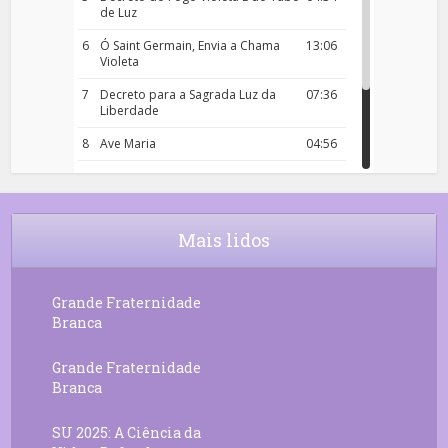
de Luz
6
Ó Saint Germain, Envia a Chama
13:06
Violeta
7
Decreto para a Sagrada Luz da
07:36
Liberdade
8
Ave Maria
04:56
9
Rosário da Criança
18:00
10
Decreto 50.03 – Diante da Vossa
04:43
Chama Agora Vimos
Mais lidos
11
Decreto 55.01 – Os Tesouros da Luz
05:32
Grande Fraternidade
Branca
Grande Fraternidade
Branca
SU 2025: A Ciência da