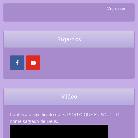
Veja mais
Siga-nos
Vídeo
Conheça o significado do ‘EU SOU O QUE EU SOU” – O
nome sagrado de Deus.