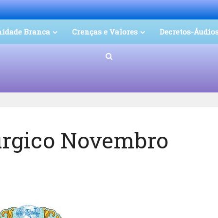
nidade Branca
Crenças e Valores
Decretos-Áudio
túrgico Novembro