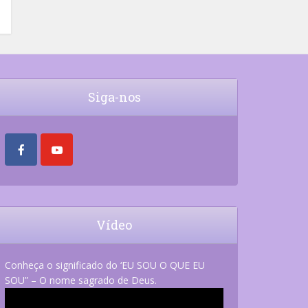
Siga-nos
Vídeo
Conheça o significado do ‘EU SOU O QUE EU
SOU” – O nome sagrado de Deus.