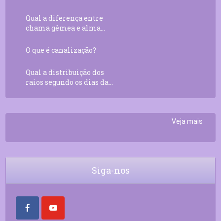
Qual a diferença entre
chama gêmea e alma...
O que é canalização?
Qual a distribuição dos
raios segundo os dias da...
Veja mais
Siga-nos