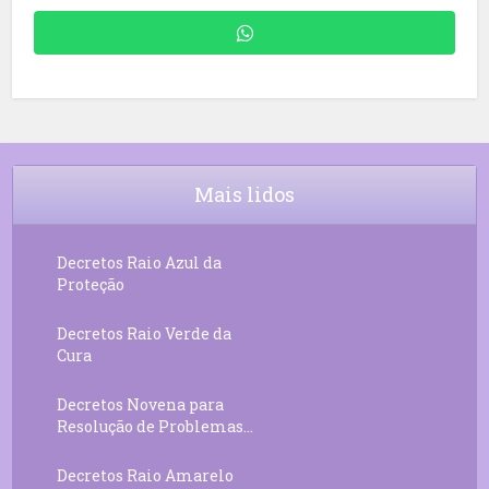
Mais lidos
Decretos Raio Azul da
Proteção
Decretos Raio Verde da
Cura
Decretos Novena para
Resolução de Problemas...
Decretos Raio Amarelo