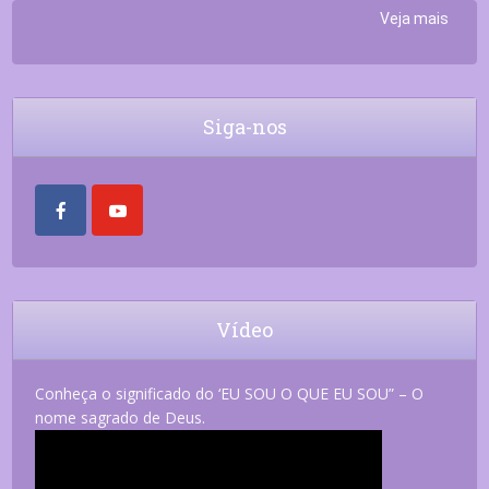
Veja mais
Siga-nos
Vídeo
Conheça o significado do ‘EU SOU O QUE EU SOU” – O
nome sagrado de Deus.