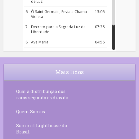
de Luz
6
Ó Saint Germain, Envia a Chama
13:06
Violeta
7
Decreto para a Sagrada Luz da
07:36
Liberdade
8
Ave Maria
04:56
9
Rosário da Criança
18:00
10
Decreto 50.03 – Diante da Vossa
04:43
Chama Agora Vimos
Mais lidos
11
Decreto 55.01 – Os Tesouros da Luz
05:32
Qual a distribuição dos
raios segundo os dias da...
Quem Somos
Summit Lighthouse do
Brasil