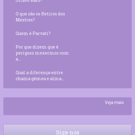
Oitavo Raio?
O que são os Retiros dos
Mestres?
Quem é Parvati?
Por que dizem que é
perigoso mexermos com
a...
Qual a diferença entre
chama gêmea e alma...
Veja mais
Siga-nos