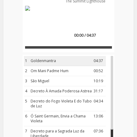
The Summit Lighthouse
00:00 / 04:37
1
Goldenmantra
04:37
2
Om Mani Padme Hum
00:52
3
São Miguel
10:19
4
Decreto À Amada Poderosa Astrea
31:17
5
Decreto do Fogo Violeta E do Tubo
04:34
de Luz
6
Ó Saint Germain, Envia a Chama
13:06
Violeta
7
Decreto para a Sagrada Luz da
07:36
Liberdade