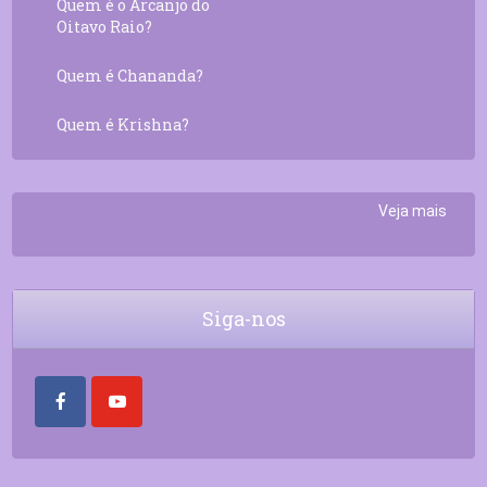
Quem é o Arcanjo do
Oitavo Raio?
Quem é Chananda?
Quem é Krishna?
Veja mais
Siga-nos