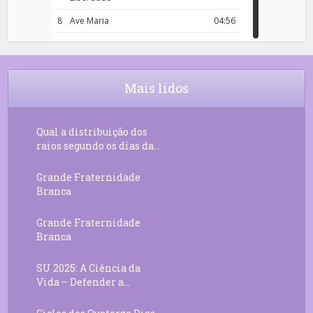
8
Ave Maria
04:56
9
Rosário da Criança
18:00
10
Decreto 50.03 – Diante da Vossa
04:43
Chama Agora Vimos
Mais lidos
11
Decreto 55.01 – Os Tesouros da Luz
05:32
Qual a distribuição dos
raios segundo os dias da...
Grande Fraternidade
Branca
Grande Fraternidade
Branca
SU 2025: A Ciência da
Vida – Defender a...