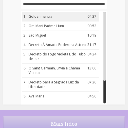
1
Goldenmantra
04:37
2
Om Mani Padme Hum
00:52
3
São Miguel
10:19
4
Decreto À Amada Poderosa Astrea
31:17
5
Decreto do Fogo Violeta E do Tubo
04:34
de Luz
6
Ó Saint Germain, Envia a Chama
13:06
Violeta
7
Decreto para a Sagrada Luz da
07:36
Liberdade
8
Ave Maria
04:56
9
Rosário da Criança
18:00
10
Decreto 50.03 – Diante da Vossa
04:43
Chama Agora Vimos
Mais lidos