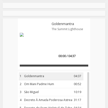
Goldenmantra
The Summit Lighthouse
00:00 / 04:37
1
Goldenmantra
04:37
2
Om Mani Padme Hum
00:52
3
São Miguel
10:19
4
Decreto À Amada Poderosa Astrea
31:17
5
Decreto do Fogo Violeta E do Tubo
04:34