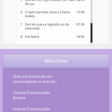
de Luz
6
Ó Saint Germain, Envia a Chama
13:06
Violeta
7
Decreto para a Sagrada Luz da
07:36
Liberdade
8
Ave Maria
04:56
9
Rosário da Criança
18:00
10
Decreto 50.03 – Diante da Vossa
04:43
Chama Agora Vimos
Mais lidos
11
Decreto 55.01 – Os Tesouros da Luz
05:32
Qual a distribuição dos
raios segundo os dias da...
Grande Fraternidade
Branca
Grande Fraternidade