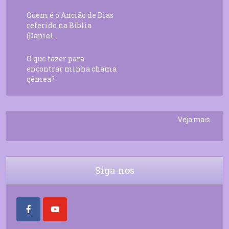
Quem é o Ancião de Dias
referido na Bíblia
(Daniel...
O que fazer para
encontrar minha chama
gêmea?
Veja mais
Siga-nos