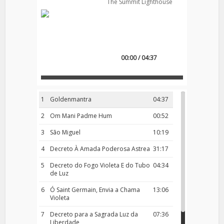
The Summit Lighthouse
00:00 / 04:37
1
Goldenmantra
04:37
2
Om Mani Padme Hum
00:52
3
São Miguel
10:19
4
Decreto À Amada Poderosa Astrea
31:17
5
Decreto do Fogo Violeta E do Tubo
04:34
de Luz
6
Ó Saint Germain, Envia a Chama
13:06
Violeta
7
Decreto para a Sagrada Luz da
07:36
Liberdade