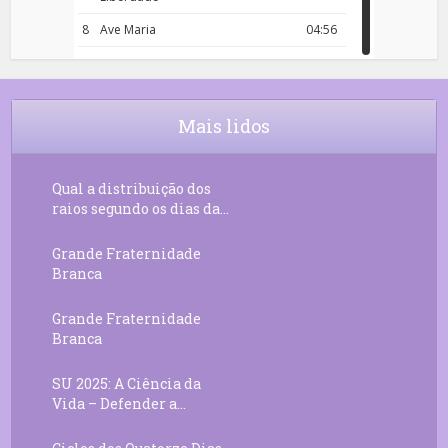
8
Ave Maria
04:56
9
Rosário da Criança
18:00
10
Decreto 50.03 – Diante da Vossa
04:43
Chama Agora Vimos
Mais lidos
11
Decreto 55.01 – Os Tesouros da Luz
05:32
Qual a distribuição dos
raios segundo os dias da...
Grande Fraternidade
Branca
Grande Fraternidade
Branca
SU 2025: A Ciência da
Vida – Defender a...