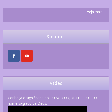
Veja mais
Siga-nos
Vídeo
Conheça o significado do ‘EU SOU O QUE EU SOU” – O
nome sagrado de Deus.