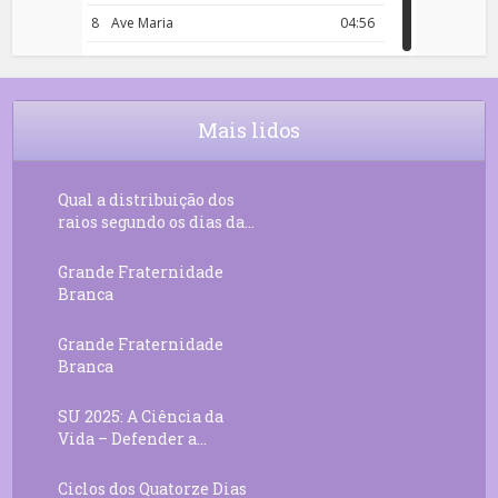
8
Ave Maria
04:56
9
Rosário da Criança
18:00
10
Decreto 50.03 – Diante da Vossa
04:43
Chama Agora Vimos
Mais lidos
11
Decreto 55.01 – Os Tesouros da Luz
05:32
Qual a distribuição dos
raios segundo os dias da...
Grande Fraternidade
Branca
Grande Fraternidade
Branca
SU 2025: A Ciência da
Vida – Defender a...
Ciclos dos Quatorze Dias