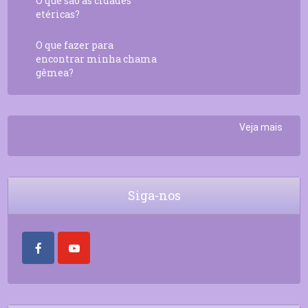
O que são as cidades
etéricas?
O que fazer para
encontrar minha chama
gêmea?
Veja mais
Siga-nos