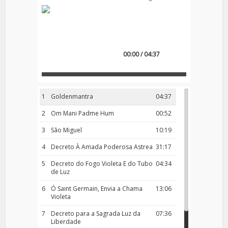
00:00 / 04:37
1
Goldenmantra
04:37
2
Om Mani Padme Hum
00:52
3
São Miguel
10:19
4
Decreto À Amada Poderosa Astrea
31:17
5
Decreto do Fogo Violeta E do Tubo
04:34
de Luz
6
Ó Saint Germain, Envia a Chama
13:06
Violeta
7
Decreto para a Sagrada Luz da
07:36
Liberdade