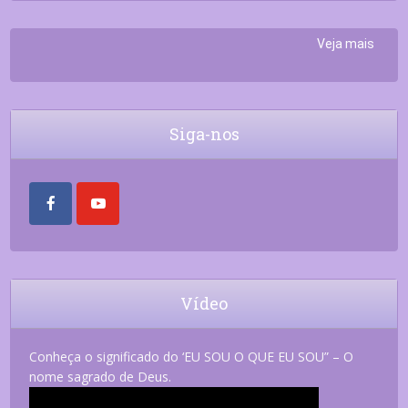
Veja mais
Siga-nos
Vídeo
Conheça o significado do ‘EU SOU O QUE EU SOU” – O
nome sagrado de Deus.