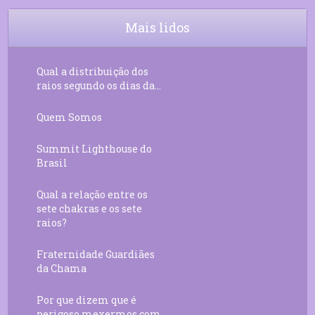
10
Decreto 50.03 – Diante da Vossa
04:43
Chama Agora Vimos
Mais lidos
11
Decreto 55.01 – Os Tesouros da Luz
05:32
Qual a distribuição dos
raios segundo os dias da...
Quem Somos
Summit Lighthouse do
Brasil
Qual a relação entre os
sete chakras e os sete
raios?
Fraternidade Guardiães
da Chama
Por que dizem que é
perigoso mexermos com