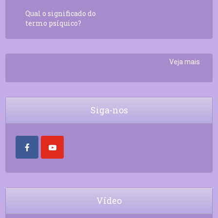
Qual o significado do
termo psíquico?
Veja mais
Siga-nos
Vídeo