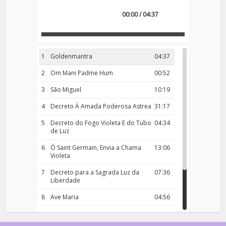
00:00 / 04:37
1
Goldenmantra
04:37
2
Om Mani Padme Hum
00:52
3
São Miguel
10:19
4
Decreto À Amada Poderosa Astrea
31:17
5
Decreto do Fogo Violeta E do Tubo
04:34
de Luz
6
Ó Saint Germain, Envia a Chama
13:06
Violeta
7
Decreto para a Sagrada Luz da
07:36
Liberdade
8
Ave Maria
04:56
9
Rosário da Criança
18:00