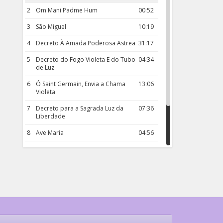
2
Om Mani Padme Hum
00:52
3
São Miguel
10:19
4
Decreto À Amada Poderosa Astrea
31:17
5
Decreto do Fogo Violeta E do Tubo
04:34
de Luz
6
Ó Saint Germain, Envia a Chama
13:06
Violeta
7
Decreto para a Sagrada Luz da
07:36
Liberdade
8
Ave Maria
04:56
9
Rosário da Criança
18:00
10
Decreto 50.03 – Diante da Vossa
04:43
Chama Agora Vimos
11
Decreto 55.01 – Os Tesouros da Luz
05:32