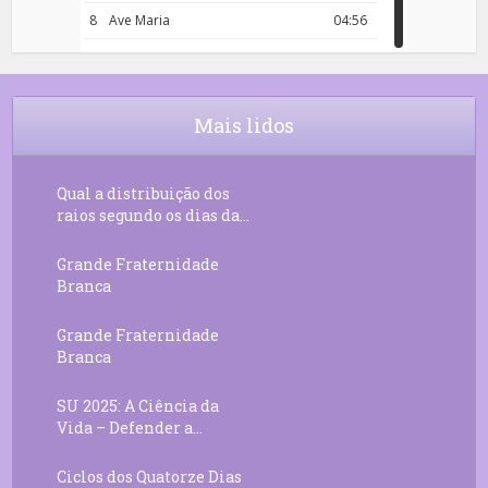
8
Ave Maria
04:56
9
Rosário da Criança
18:00
10
Decreto 50.03 – Diante da Vossa
04:43
Chama Agora Vimos
Mais lidos
11
Decreto 55.01 – Os Tesouros da Luz
05:32
Qual a distribuição dos
raios segundo os dias da...
Grande Fraternidade
Branca
Grande Fraternidade
Branca
SU 2025: A Ciência da
Vida – Defender a...
Ciclos dos Quatorze Dias