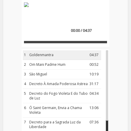
00:00 / 04:37
1
Goldenmantra
04:37
2
Om Mani Padme Hum
00:52
3
São Miguel
10:19
4
Decreto À Amada Poderosa Astrea
31:17
5
Decreto do Fogo Violeta E do Tubo
04:34
de Luz
6
Ó Saint Germain, Envia a Chama
13:06
Violeta
7
Decreto para a Sagrada Luz da
07:36
Liberdade