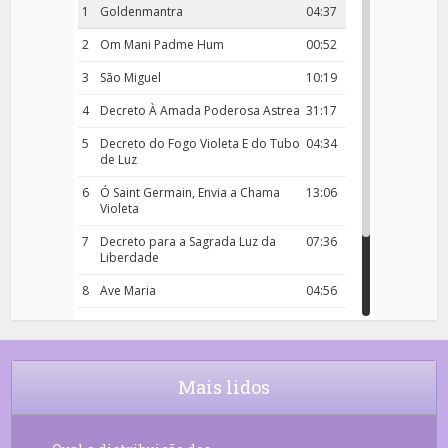
1
Goldenmantra
04:37
2
Om Mani Padme Hum
00:52
3
São Miguel
10:19
4
Decreto À Amada Poderosa Astrea
31:17
5
Decreto do Fogo Violeta E do Tubo
04:34
de Luz
6
Ó Saint Germain, Envia a Chama
13:06
Violeta
7
Decreto para a Sagrada Luz da
07:36
Liberdade
8
Ave Maria
04:56
9
Rosário da Criança
18:00
10
Decreto 50.03 – Diante da Vossa
04:43
Chama Agora Vimos
Mais lidos
11
Decreto 55.01 – Os Tesouros da Luz
05:32