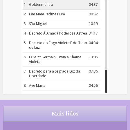
1
Goldenmantra
04:37
2
Om Mani Padme Hum
00:52
3
São Miguel
10:19
4
Decreto À Amada Poderosa Astrea
31:17
5
Decreto do Fogo Violeta E do Tubo
04:34
de Luz
6
Ó Saint Germain, Envia a Chama
13:06
Violeta
7
Decreto para a Sagrada Luz da
07:36
Liberdade
8
Ave Maria
04:56
9
Rosário da Criança
18:00
10
Decreto 50.03 – Diante da Vossa
04:43
Chama Agora Vimos
Mais lidos
11
Decreto 55.01 – Os Tesouros da Luz
05:32