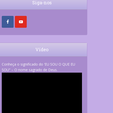
Siga-nos
Vídeo
Conheça o significado do ‘EU SOU O QUE EU
SOU” – O nome sagrado de Deus.