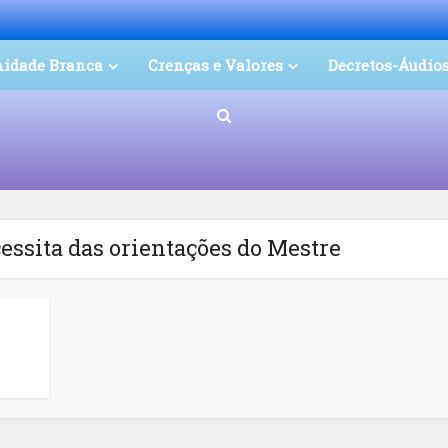
nidade Branca
Crenças e Valores
Decretos-Áudio
essita das orientações do Mestre