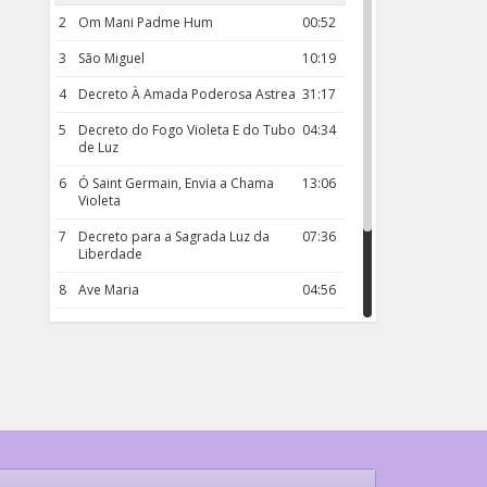
2
Om Mani Padme Hum
00:52
3
São Miguel
10:19
4
Decreto À Amada Poderosa Astrea
31:17
5
Decreto do Fogo Violeta E do Tubo
04:34
de Luz
6
Ó Saint Germain, Envia a Chama
13:06
Violeta
7
Decreto para a Sagrada Luz da
07:36
Liberdade
8
Ave Maria
04:56
9
Rosário da Criança
18:00
10
Decreto 50.03 – Diante da Vossa
04:43
Chama Agora Vimos
11
Decreto 55.01 – Os Tesouros da Luz
05:32