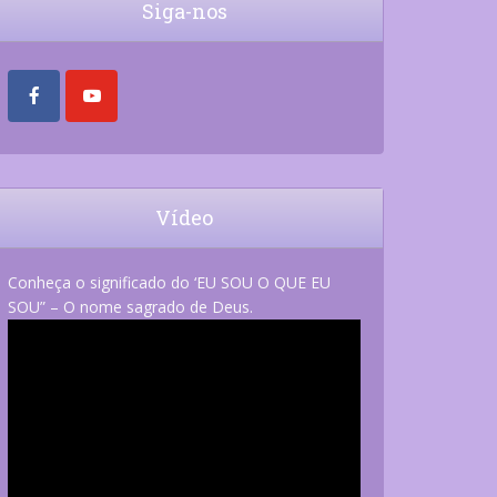
Siga-nos
Vídeo
Conheça o significado do ‘EU SOU O QUE EU
SOU” – O nome sagrado de Deus.