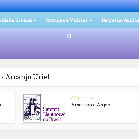
nidade Branca
Crenças e Valores
Decretos-Áudio
 - Arcanjo Uriel
A Hierarquia
a
Arcanjos e Anjos