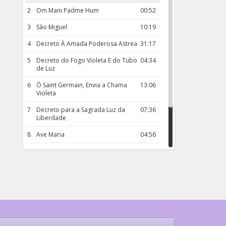
2
Om Mani Padme Hum
00:52
3
São Miguel
10:19
4
Decreto À Amada Poderosa Astrea
31:17
5
Decreto do Fogo Violeta E do Tubo
04:34
de Luz
6
Ó Saint Germain, Envia a Chama
13:06
Violeta
7
Decreto para a Sagrada Luz da
07:36
Liberdade
8
Ave Maria
04:56
9
Rosário da Criança
18:00
10
Decreto 50.03 – Diante da Vossa
04:43
Chama Agora Vimos
11
Decreto 55.01 – Os Tesouros da Luz
05:32