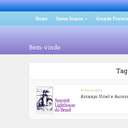
Home
Quem Somos
Grande Frater
Bem-vindo
Tag
A Hierarquia
Arcanjo Uriel e Auror