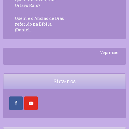
Oitavo Raio?
Quem é o Ancião de Dias
referido na Bíblia
(Daniel...
Veja mais
Siga-nos