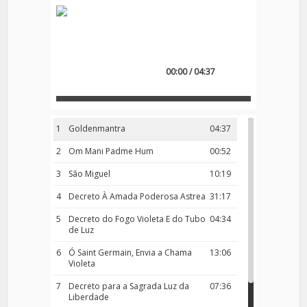
00:00 / 04:37
1
Goldenmantra
04:37
2
Om Mani Padme Hum
00:52
3
São Miguel
10:19
4
Decreto À Amada Poderosa Astrea
31:17
5
Decreto do Fogo Violeta E do Tubo
04:34
de Luz
6
Ó Saint Germain, Envia a Chama
13:06
Violeta
7
Decreto para a Sagrada Luz da
07:36
Liberdade