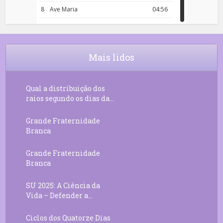
8
Ave Maria
04:56
9
Rosário da Criança
18:00
10
Decreto 50.03 – Diante da Vossa
04:43
Chama Agora Vimos
Mais lidos
11
Decreto 55.01 – Os Tesouros da Luz
05:32
Qual a distribuição dos
raios segundo os dias da...
Grande Fraternidade
Branca
Grande Fraternidade
Branca
SU 2025: A Ciência da
Vida – Defender a...
Ciclos dos Quatorze Dias