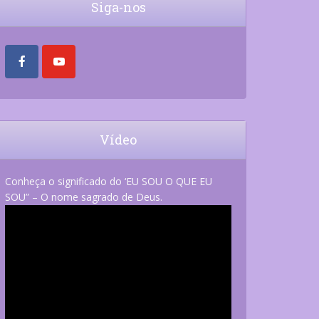
Siga-nos
Vídeo
Conheça o significado do ‘EU SOU O QUE EU
SOU” – O nome sagrado de Deus.