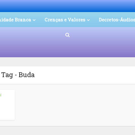
nidade Branca
Crenças e Valores
Decretos-Áudio
Tag - Buda
l