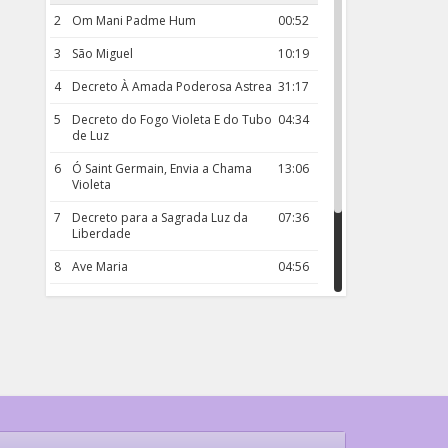
2
Om Mani Padme Hum
00:52
3
São Miguel
10:19
4
Decreto À Amada Poderosa Astrea
31:17
5
Decreto do Fogo Violeta E do Tubo
04:34
de Luz
6
Ó Saint Germain, Envia a Chama
13:06
Violeta
7
Decreto para a Sagrada Luz da
07:36
Liberdade
8
Ave Maria
04:56
9
Rosário da Criança
18:00
10
Decreto 50.03 – Diante da Vossa
04:43
Chama Agora Vimos
11
Decreto 55.01 – Os Tesouros da Luz
05:32