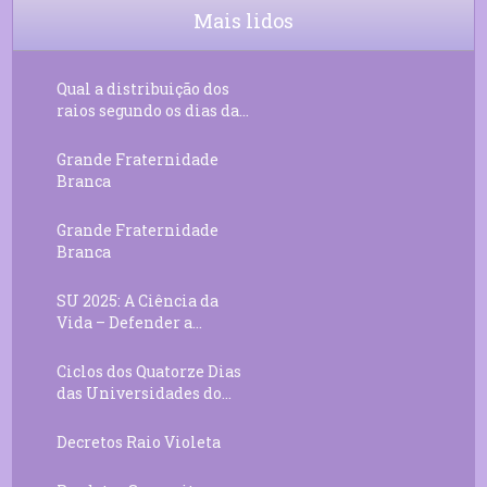
Chama Agora Vimos
Mais lidos
11
Decreto 55.01 – Os Tesouros da Luz
05:32
Qual a distribuição dos
raios segundo os dias da...
Grande Fraternidade
Branca
Grande Fraternidade
Branca
SU 2025: A Ciência da
Vida – Defender a...
Ciclos dos Quatorze Dias
das Universidades do...
Decretos Raio Violeta