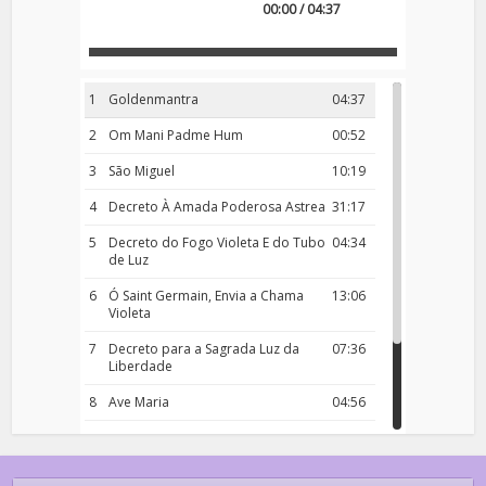
00:00 / 04:37
1
Goldenmantra
04:37
2
Om Mani Padme Hum
00:52
3
São Miguel
10:19
4
Decreto À Amada Poderosa Astrea
31:17
5
Decreto do Fogo Violeta E do Tubo
04:34
de Luz
6
Ó Saint Germain, Envia a Chama
13:06
Violeta
7
Decreto para a Sagrada Luz da
07:36
Liberdade
8
Ave Maria
04:56
9
Rosário da Criança
18:00
10
Decreto 50.03 – Diante da Vossa
04:43