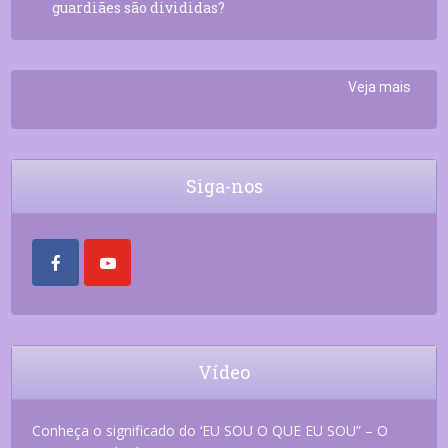
guardiães são divididas?
Veja mais
Siga-nos
Vídeo
Conheça o significado do ‘EU SOU O QUE EU SOU” – O