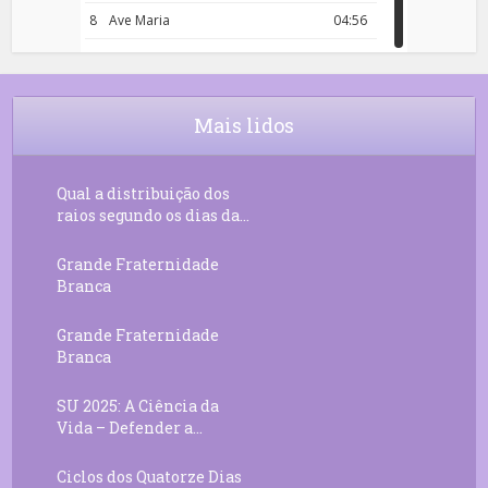
8
Ave Maria
04:56
9
Rosário da Criança
18:00
10
Decreto 50.03 – Diante da Vossa
04:43
Chama Agora Vimos
Mais lidos
11
Decreto 55.01 – Os Tesouros da Luz
05:32
Qual a distribuição dos
raios segundo os dias da...
Grande Fraternidade
Branca
Grande Fraternidade
Branca
SU 2025: A Ciência da
Vida – Defender a...
Ciclos dos Quatorze Dias