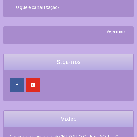
O que é canalização?
Veja mais
Siga-nos
Vídeo
Conheça o significado do ‘EU SOU O QUE EU SOU” – O