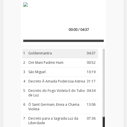
00:00 / 04:37
1
Goldenmantra
04:37
2
Om Mani Padme Hum
00:52
3
São Miguel
10:19
4
Decreto À Amada Poderosa Astrea
31:17
5
Decreto do Fogo Violeta E do Tubo
04:34
de Luz
6
Ó Saint Germain, Envia a Chama
13:06
Violeta
7
Decreto para a Sagrada Luz da
07:36
Liberdade