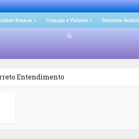
nidade Branca
Crenças e Valores
Decretos-Áudio
orreto Entendimento