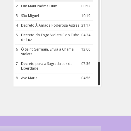
2
Om Mani Padme Hum
00:52
3
São Miguel
10:19
4
Decreto À Amada Poderosa Astrea
31:17
5
Decreto do Fogo Violeta E do Tubo
04:34
de Luz
6
Ó Saint Germain, Envia a Chama
13:06
Violeta
7
Decreto para a Sagrada Luz da
07:36
Liberdade
8
Ave Maria
04:56
9
Rosário da Criança
18:00
10
Decreto 50.03 – Diante da Vossa
04:43
Chama Agora Vimos
11
Decreto 55.01 – Os Tesouros da Luz
05:32