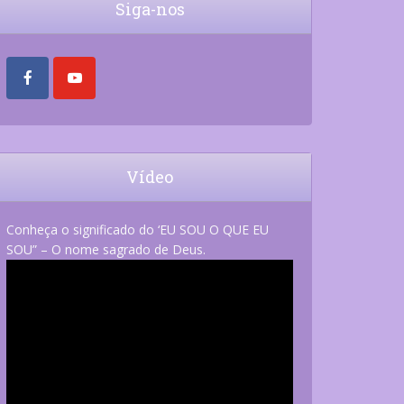
Siga-nos
Vídeo
Conheça o significado do ‘EU SOU O QUE EU
SOU” – O nome sagrado de Deus.