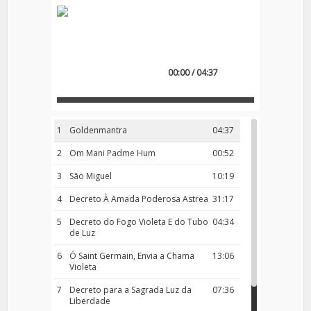
00:00 / 04:37
1
Goldenmantra
04:37
2
Om Mani Padme Hum
00:52
3
São Miguel
10:19
4
Decreto À Amada Poderosa Astrea
31:17
5
Decreto do Fogo Violeta E do Tubo
04:34
de Luz
6
Ó Saint Germain, Envia a Chama
13:06
Violeta
7
Decreto para a Sagrada Luz da
07:36
Liberdade