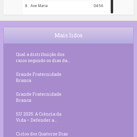
8
Ave Maria
04:56
9
Rosário da Criança
18:00
10
Decreto 50.03 – Diante da Vossa
04:43
Chama Agora Vimos
Mais lidos
11
Decreto 55.01 – Os Tesouros da Luz
05:32
Qual a distribuição dos
raios segundo os dias da...
Grande Fraternidade
Branca
Grande Fraternidade
Branca
SU 2025: A Ciência da
Vida – Defender a...
Ciclos dos Quatorze Dias