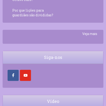
Por que lições para
guardiães são divididas?
Veja mais
Siga-nos
Vídeo