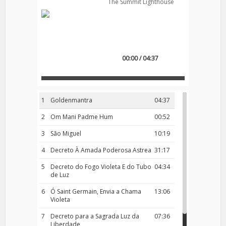
The Summit Lighthouse
00:00 / 04:37
1
Goldenmantra
04:37
2
Om Mani Padme Hum
00:52
3
São Miguel
10:19
4
Decreto À Amada Poderosa Astrea
31:17
5
Decreto do Fogo Violeta E do Tubo
04:34
de Luz
6
Ó Saint Germain, Envia a Chama
13:06
Violeta
7
Decreto para a Sagrada Luz da
07:36
Liberdade