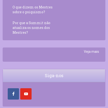
O que dizem os Mestres
sobre o psiquismo?
Por que a Summit não
atualiza os nomes dos
Mestres?
Veja mais
Siga-nos