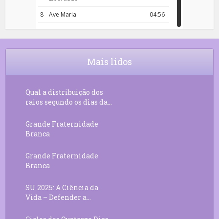
8
Ave Maria
04:56
9
Rosário da Criança
18:00
10
Decreto 50.03 – Diante da Vossa
04:43
Chama Agora Vimos
Mais lidos
11
Decreto 55.01 – Os Tesouros da Luz
05:32
Qual a distribuição dos
raios segundo os dias da...
Grande Fraternidade
Branca
Grande Fraternidade
Branca
SU 2025: A Ciência da
Vida – Defender a...