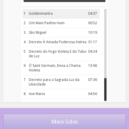
1
Goldenmantra
04:37
2
Om Mani Padme Hum
00:52
3
São Miguel
10:19
4
Decreto À Amada Poderosa Astrea
31:17
5
Decreto do Fogo Violeta E do Tubo
04:34
de Luz
6
Ó Saint Germain, Envia a Chama
13:06
Violeta
7
Decreto para a Sagrada Luz da
07:36
Liberdade
8
Ave Maria
04:56
9
Rosário da Criança
18:00
10
Decreto 50.03 – Diante da Vossa
04:43
Chama Agora Vimos
Mais lidos
11
Decreto 55.01 – Os Tesouros da Luz
05:32