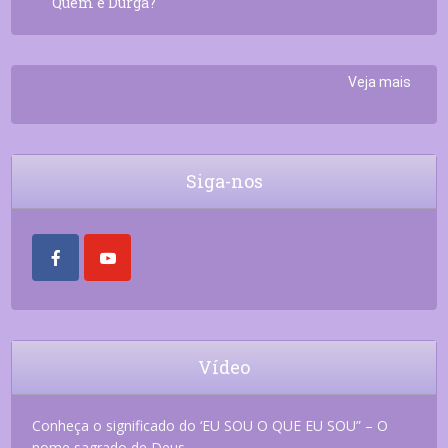
Quem é Durga?
Veja mais
Siga-nos
Vídeo
Conheça o significado do ‘EU SOU O QUE EU SOU” – O
nome sagrado de Deus.