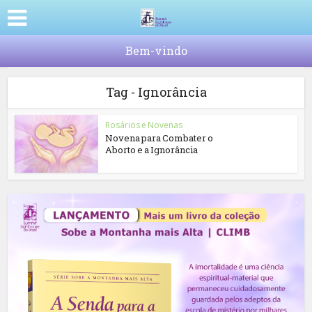
Bem-vindo
Tag - Ignorância
Rosários e Novenas
Novena para Combater o
Aborto e a Ignorância