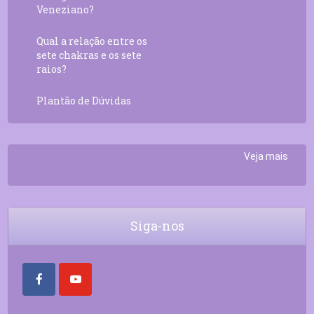
Veneziano?
Qual a relação entre os
sete chakras e os sete
raios?
Plantão de Dúvidas
Veja mais
Siga-nos