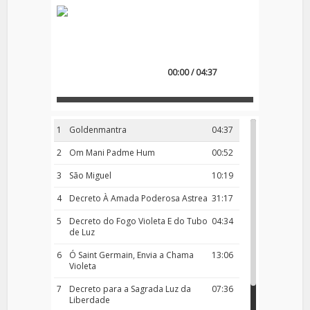
00:00 / 04:37
1
Goldenmantra
04:37
2
Om Mani Padme Hum
00:52
3
São Miguel
10:19
4
Decreto À Amada Poderosa Astrea
31:17
5
Decreto do Fogo Violeta E do Tubo
04:34
de Luz
6
Ó Saint Germain, Envia a Chama
13:06
Violeta
7
Decreto para a Sagrada Luz da
07:36
Liberdade