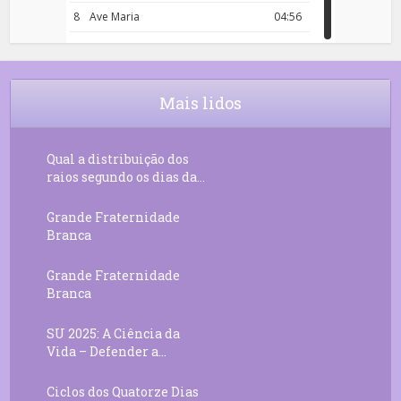
8
Ave Maria
04:56
9
Rosário da Criança
18:00
10
Decreto 50.03 – Diante da Vossa
04:43
Chama Agora Vimos
Mais lidos
11
Decreto 55.01 – Os Tesouros da Luz
05:32
Qual a distribuição dos
raios segundo os dias da...
Grande Fraternidade
Branca
Grande Fraternidade
Branca
SU 2025: A Ciência da
Vida – Defender a...
Ciclos dos Quatorze Dias