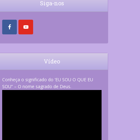
Siga-nos
Vídeo
Conheça o significado do ‘EU SOU O QUE EU
SOU” – O nome sagrado de Deus.