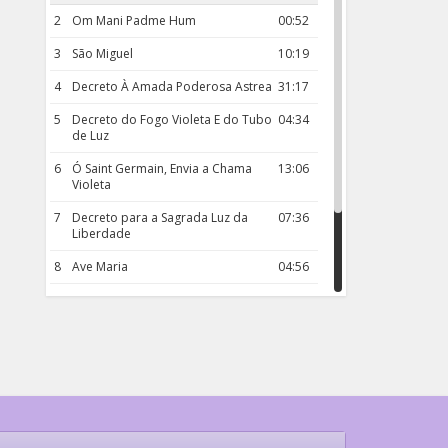
2
Om Mani Padme Hum
00:52
3
São Miguel
10:19
4
Decreto À Amada Poderosa Astrea
31:17
5
Decreto do Fogo Violeta E do Tubo
04:34
de Luz
6
Ó Saint Germain, Envia a Chama
13:06
Violeta
7
Decreto para a Sagrada Luz da
07:36
Liberdade
8
Ave Maria
04:56
9
Rosário da Criança
18:00
10
Decreto 50.03 – Diante da Vossa
04:43
Chama Agora Vimos
11
Decreto 55.01 – Os Tesouros da Luz
05:32