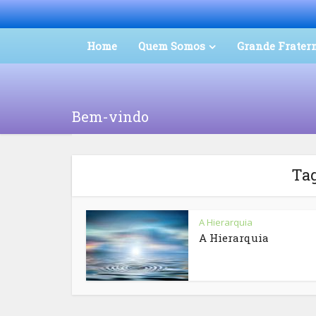
Home
Quem Somos
Grande Frater
Bem-vindo
Tag
A Hierarquia
A Hierarquia