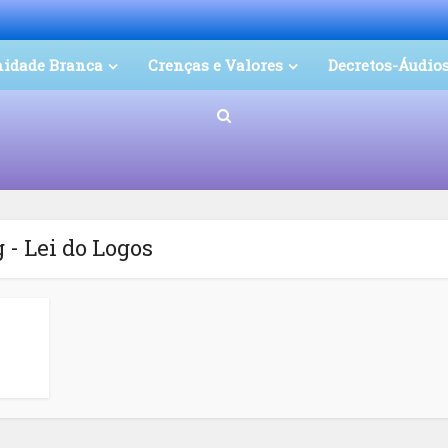
nidade Branca
Crenças e Valores
Decretos-Áudio
 - Lei do Logos