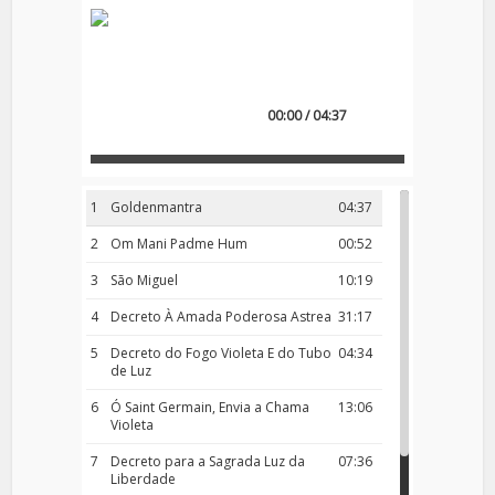
00:00 / 04:37
1
Goldenmantra
04:37
2
Om Mani Padme Hum
00:52
3
São Miguel
10:19
4
Decreto À Amada Poderosa Astrea
31:17
5
Decreto do Fogo Violeta E do Tubo
04:34
de Luz
6
Ó Saint Germain, Envia a Chama
13:06
Violeta
7
Decreto para a Sagrada Luz da
07:36
Liberdade