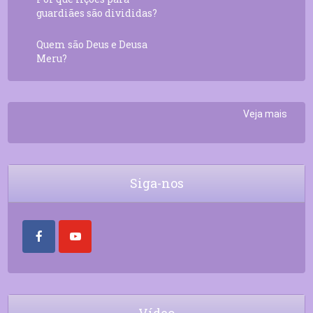
guardiães são divididas?
Quem são Deus e Deusa
Meru?
Veja mais
Siga-nos
Vídeo