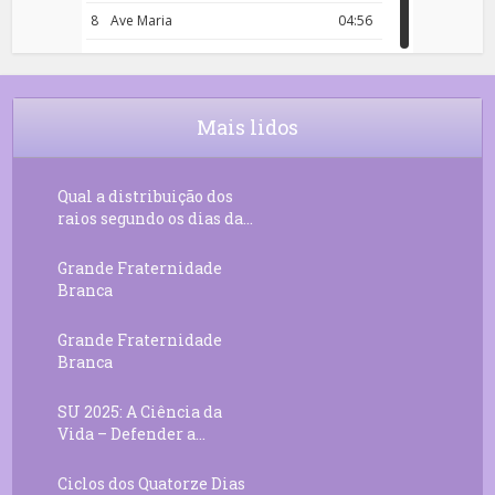
8
Ave Maria
04:56
9
Rosário da Criança
18:00
10
Decreto 50.03 – Diante da Vossa
04:43
Chama Agora Vimos
Mais lidos
11
Decreto 55.01 – Os Tesouros da Luz
05:32
Qual a distribuição dos
raios segundo os dias da...
Grande Fraternidade
Branca
Grande Fraternidade
Branca
SU 2025: A Ciência da
Vida – Defender a...
Ciclos dos Quatorze Dias