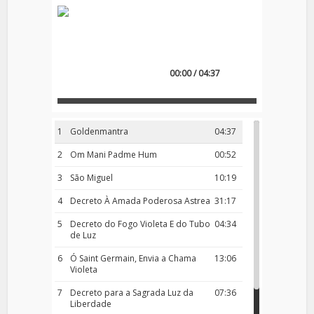
00:00 / 04:37
1
Goldenmantra
04:37
2
Om Mani Padme Hum
00:52
3
São Miguel
10:19
4
Decreto À Amada Poderosa Astrea
31:17
5
Decreto do Fogo Violeta E do Tubo
04:34
de Luz
6
Ó Saint Germain, Envia a Chama
13:06
Violeta
7
Decreto para a Sagrada Luz da
07:36
Liberdade