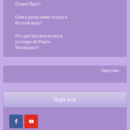
Oitavo Raio?
Como posso saber o nome
do meu anjo?
Por que há uma mestra
no lugar de Paulo
Veneziano?
Veja mais
Siga-nos