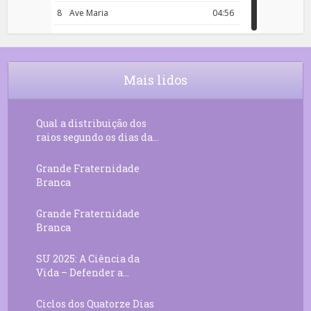
8
Ave Maria
04:56
9
Rosário da Criança
18:00
10
Decreto 50.03 – Diante da Vossa
04:43
Chama Agora Vimos
Mais lidos
11
Decreto 55.01 – Os Tesouros da Luz
05:32
Qual a distribuição dos
raios segundo os dias da...
Grande Fraternidade
Branca
Grande Fraternidade
Branca
SU 2025: A Ciência da
Vida – Defender a...
Ciclos dos Quatorze Dias