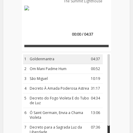
The Summit Lighthouse
00:00 / 04:37
1
Goldenmantra
04:37
2
Om Mani Padme Hum
00:52
3
São Miguel
10:19
4
Decreto À Amada Poderosa Astrea
31:17
5
Decreto do Fogo Violeta E do Tubo
04:34
de Luz
6
Ó Saint Germain, Envia a Chama
13:06
Violeta
7
Decreto para a Sagrada Luz da
07:36
Liberdade