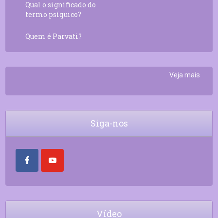
Qual o significado do
termo psíquico?
Quem é Parvati?
Veja mais
Siga-nos
Vídeo