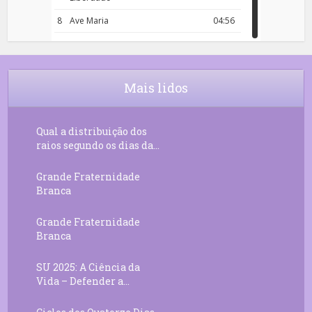
8
Ave Maria
04:56
9
Rosário da Criança
18:00
10
Decreto 50.03 – Diante da Vossa
04:43
Chama Agora Vimos
Mais lidos
11
Decreto 55.01 – Os Tesouros da Luz
05:32
Qual a distribuição dos
raios segundo os dias da...
Grande Fraternidade
Branca
Grande Fraternidade
Branca
SU 2025: A Ciência da
Vida – Defender a...