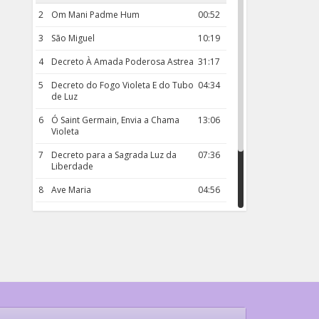
2
Om Mani Padme Hum
00:52
3
São Miguel
10:19
4
Decreto À Amada Poderosa Astrea
31:17
5
Decreto do Fogo Violeta E do Tubo
04:34
de Luz
6
Ó Saint Germain, Envia a Chama
13:06
Violeta
7
Decreto para a Sagrada Luz da
07:36
Liberdade
8
Ave Maria
04:56
9
Rosário da Criança
18:00
10
Decreto 50.03 – Diante da Vossa
04:43
Chama Agora Vimos
11
Decreto 55.01 – Os Tesouros da Luz
05:32