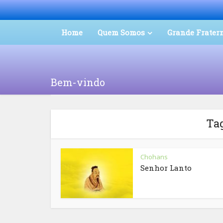
Home
Quem Somos
Grande Frater
Bem-vindo
Tag
Chohans
Senhor Lanto