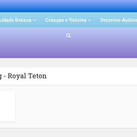
nidade Branca
Crenças e Valores
Decretos-Áudio
 - Royal Teton