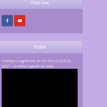
Siga-nos
Vídeo
Conheça o significado do ‘EU SOU O QUE EU
SOU” – O nome sagrado de Deus.