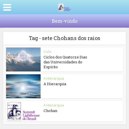
Bem-vindo
Tag - sete Chohans dos raios
Ciclo
Ciclos dos Quatorze Dias
das Universidades do
Espírito
A Hierarquia
A Hierarquia
A Hierarquia
Chohan