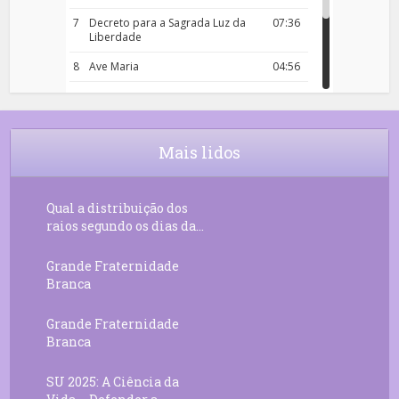
7
Decreto para a Sagrada Luz da
07:36
Liberdade
8
Ave Maria
04:56
9
Rosário da Criança
18:00
10
Decreto 50.03 – Diante da Vossa
04:43
Chama Agora Vimos
Mais lidos
11
Decreto 55.01 – Os Tesouros da Luz
05:32
Qual a distribuição dos
raios segundo os dias da...
Grande Fraternidade
Branca
Grande Fraternidade
Branca
SU 2025: A Ciência da