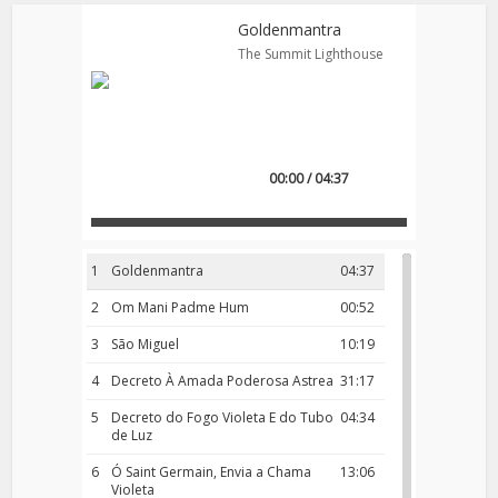
Goldenmantra
The Summit Lighthouse
00:00 / 04:37
1
Goldenmantra
04:37
2
Om Mani Padme Hum
00:52
3
São Miguel
10:19
4
Decreto À Amada Poderosa Astrea
31:17
5
Decreto do Fogo Violeta E do Tubo
04:34
de Luz
6
Ó Saint Germain, Envia a Chama
13:06
Violeta