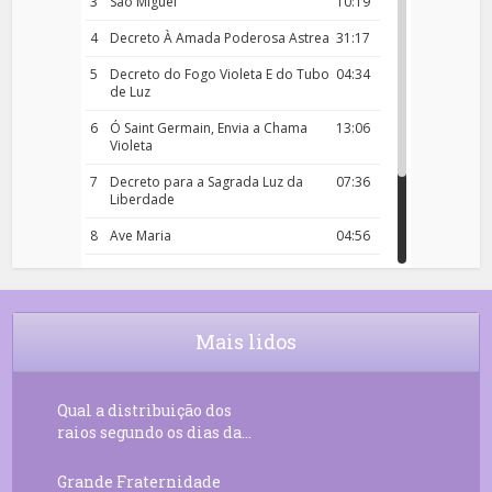
3
São Miguel
10:19
4
Decreto À Amada Poderosa Astrea
31:17
5
Decreto do Fogo Violeta E do Tubo
04:34
de Luz
6
Ó Saint Germain, Envia a Chama
13:06
Violeta
7
Decreto para a Sagrada Luz da
07:36
Liberdade
8
Ave Maria
04:56
9
Rosário da Criança
18:00
10
Decreto 50.03 – Diante da Vossa
04:43
Chama Agora Vimos
Mais lidos
11
Decreto 55.01 – Os Tesouros da Luz
05:32
Qual a distribuição dos
raios segundo os dias da...
Grande Fraternidade