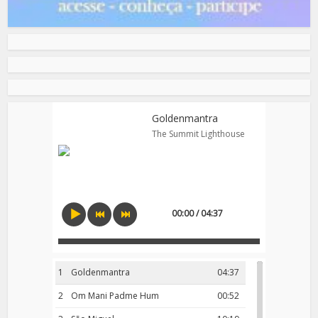
Goldenmantra
The Summit Lighthouse
00:00 / 04:37
1
Goldenmantra
04:37
2
Om Mani Padme Hum
00:52