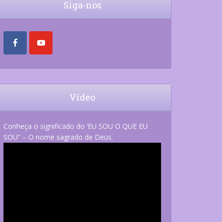
Siga-nos
Vídeo
Conheça o significado do ‘EU SOU O QUE EU
SOU” – O nome sagrado de Deus.