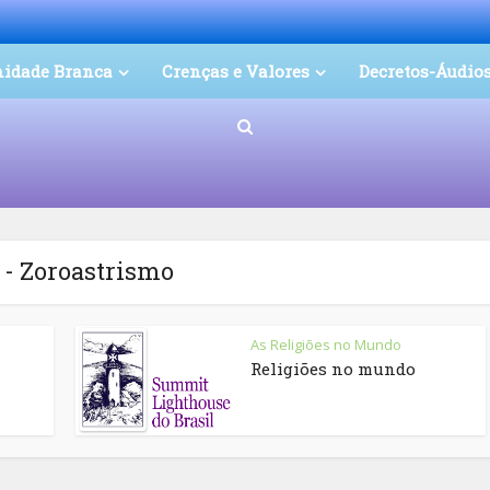
nidade Branca
Crenças e Valores
Decretos-Áudio
 - Zoroastrismo
As Religiões no Mundo
Religiões no mundo