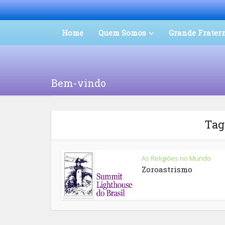
Home
Quem Somos
Grande Frater
Bem-vindo
Tag
As Religiões no Mundo
Zoroastrismo