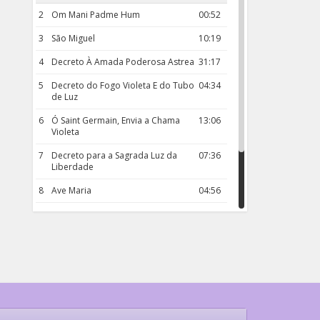
2
Om Mani Padme Hum
00:52
3
São Miguel
10:19
4
Decreto À Amada Poderosa Astrea
31:17
5
Decreto do Fogo Violeta E do Tubo
04:34
de Luz
6
Ó Saint Germain, Envia a Chama
13:06
Violeta
7
Decreto para a Sagrada Luz da
07:36
Liberdade
8
Ave Maria
04:56
9
Rosário da Criança
18:00
10
Decreto 50.03 – Diante da Vossa
04:43
Chama Agora Vimos
11
Decreto 55.01 – Os Tesouros da Luz
05:32