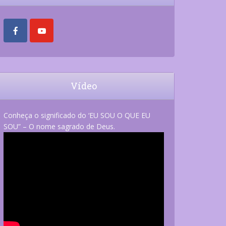
Vídeo
Conheça o significado do ‘EU SOU O QUE EU
SOU” – O nome sagrado de Deus.