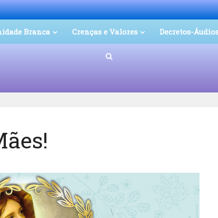
nidade Branca
Crenças e Valores
Decretos-Áudio
Mães!