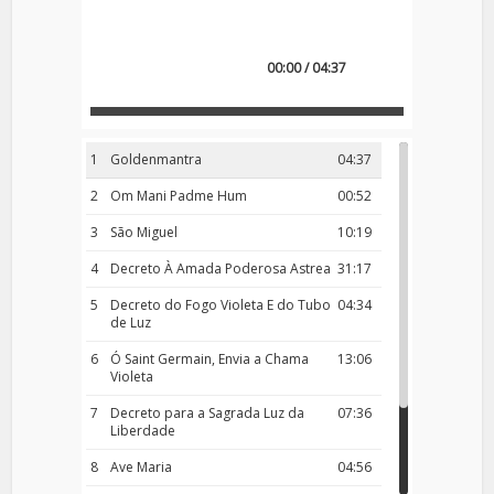
00:00 / 04:37
1
Goldenmantra
04:37
2
Om Mani Padme Hum
00:52
3
São Miguel
10:19
4
Decreto À Amada Poderosa Astrea
31:17
5
Decreto do Fogo Violeta E do Tubo
04:34
de Luz
6
Ó Saint Germain, Envia a Chama
13:06
Violeta
7
Decreto para a Sagrada Luz da
07:36
Liberdade
8
Ave Maria
04:56