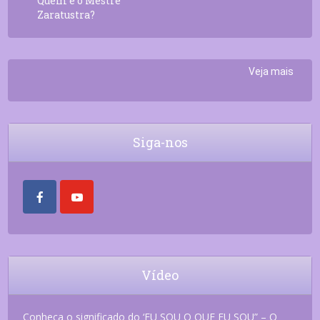
Quem é o Mestre
Zaratustra?
Veja mais
Siga-nos
Vídeo
Conheça o significado do ‘EU SOU O QUE EU SOU” – O