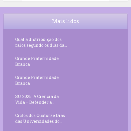
9
Rosário da Criança
18:00
10
Decreto 50.03 – Diante da Vossa
04:43
Chama Agora Vimos
Mais lidos
11
Decreto 55.01 – Os Tesouros da Luz
05:32
Qual a distribuição dos
raios segundo os dias da...
Grande Fraternidade
Branca
Grande Fraternidade
Branca
SU 2025: A Ciência da
Vida – Defender a...
Ciclos dos Quatorze Dias
das Universidades do...