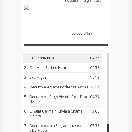
The Summit Lighthouse
00:00 / 04:37
1
Goldenmantra
04:37
2
Om Mani Padme Hum
00:52
3
São Miguel
10:19
4
Decreto À Amada Poderosa Astrea
31:17
5
Decreto do Fogo Violeta E do Tubo
04:34
de Luz
6
Ó Saint Germain, Envia a Chama
13:06
Violeta
7
Decreto para a Sagrada Luz da
07:36
Liberdade