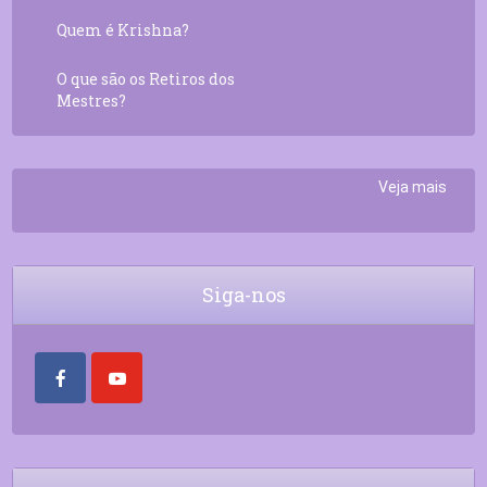
Quem é Krishna?
O que são os Retiros dos
Mestres?
Veja mais
Siga-nos