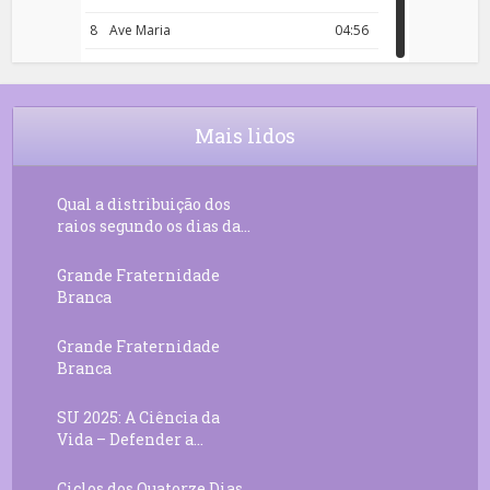
8
Ave Maria
04:56
9
Rosário da Criança
18:00
10
Decreto 50.03 – Diante da Vossa
04:43
Chama Agora Vimos
Mais lidos
11
Decreto 55.01 – Os Tesouros da Luz
05:32
Qual a distribuição dos
raios segundo os dias da...
Grande Fraternidade
Branca
Grande Fraternidade
Branca
SU 2025: A Ciência da
Vida – Defender a...
Ciclos dos Quatorze Dias