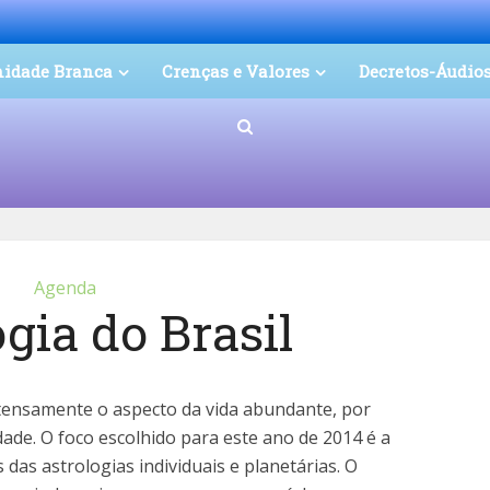
nidade Branca
Crenças e Valores
Decretos-Áudio
Agenda
gia do Brasil
tensamente o aspecto da vida abundante, por
dade.
O foco escolhido para este ano de 2014 é a
das astrologias individuais e planetárias. O