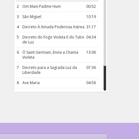
2
Om Mani Padme Hum
00:52
3
São Miguel
10:19
4
Decreto À Amada Poderosa Astrea
31:17
5
Decreto do Fogo Violeta E do Tubo
04:34
de Luz
6
Ó Saint Germain, Envia a Chama
13:06
Violeta
7
Decreto para a Sagrada Luz da
07:36
Liberdade
8
Ave Maria
04:56
9
Rosário da Criança
18:00
10
Decreto 50.03 – Diante da Vossa
04:43
Chama Agora Vimos
11
Decreto 55.01 – Os Tesouros da Luz
05:32