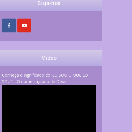
Siga-nos
Vídeo
Conheça o significado do ‘EU SOU O QUE EU
SOU” – O nome sagrado de Deus.