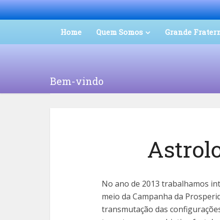
Home
Quem Somos
Grande Frater
Bem-vindo
Astrolo
No ano de 2013 trabalhamos in
meio da Campanha da Prosperi
transmutação das configurações 